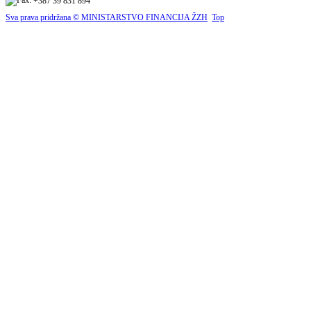
+387 39 831 894
Sva prava pridržana © MINISTARSTVO FINANCIJA ŽZH
Top