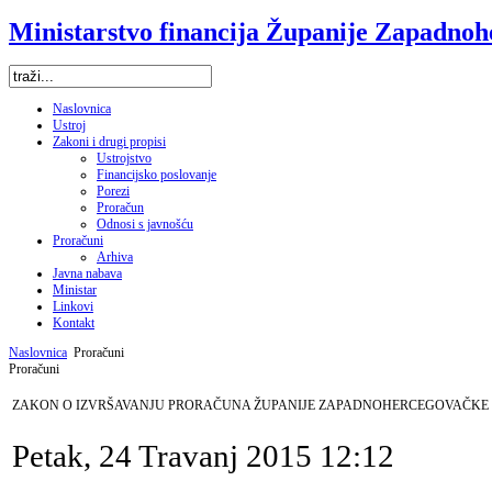
Ministarstvo financija Županije Zapadno
Naslovnica
Ustroj
Zakoni i drugi propisi
Ustrojstvo
Financijsko poslovanje
Porezi
Proračun
Odnosi s javnošću
Proračuni
Arhiva
Javna nabava
Ministar
Linkovi
Kontakt
Naslovnica
Proračuni
Proračuni
ZAKON O IZVRŠAVANJU PRORAČUNA ŽUPANIJE ZAPADNOHERCEGOVAČKE Z
Petak, 24 Travanj 2015 12:12