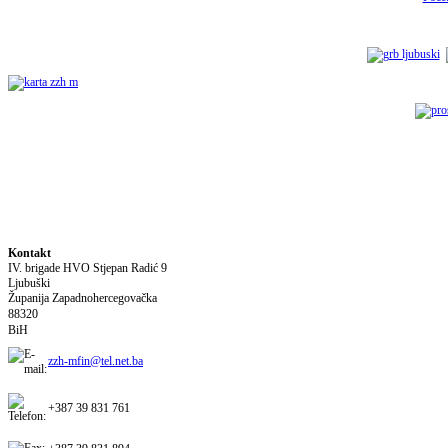
Kontakt
IV. brigade HVO Stjepan Radić
9
Ljubuški
Županija Zapadnohercegovačka
88320
BiH
zzh-mfin@tel.net.ba
+387 39 831 761