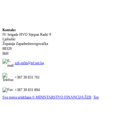
Kontakt
IV. brigade HVO Stjepan Radić
9
Ljubuški
Županija Zapadnohercegovačka
88320
BiH
zzh-mfin@tel.net.ba
+387 39 831 761
+387 39 831 894
Sva prava pridržana © MINISTARSTVO FINANCIJA ŽZH
Top