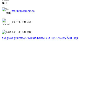
BiH
zzh-mfin@tel.net.ba
+387 39 831 761
+387 39 831 894
Sva prava pridržana © MINISTARSTVO FINANCIJA ŽZH
Top