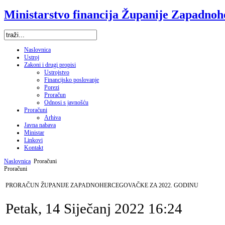
Ministarstvo financija Županije Zapadno
Naslovnica
Ustroj
Zakoni i drugi propisi
Ustrojstvo
Financijsko poslovanje
Porezi
Proračun
Odnosi s javnošću
Proračuni
Arhiva
Javna nabava
Ministar
Linkovi
Kontakt
Naslovnica
Proračuni
Proračuni
PRORAČUN ŽUPANIJE ZAPADNOHERCEGOVAČKE ZA 2022. GODINU
Petak, 14 Siječanj 2022 16:24