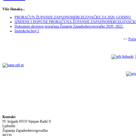
Više članaka...
PRORAČUN ŽUPANIJE ZAPADNOHERCEGOVAČKE ZA 2020. GODINU
IZMJENE I DOPUNE PRORAČUNA ŽUPANIJE ZAPADNOHERCEGOVAČKE 
Dokument okvirnog proračuna Županije Zapadnohercegovačke 2020.-2022.
Instrukcija broj 1
<<
Poče
Kontakt
IV. brigade HVO Stjepan Radić
9
Ljubuški
Županija Zapadnohercegovačka
88320