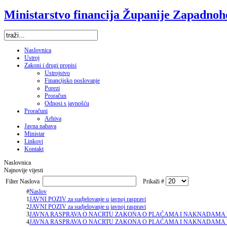
Ministarstvo financija Županije Zapadno
Naslovnica
Ustroj
Zakoni i drugi propisi
Ustrojstvo
Financijsko poslovanje
Porezi
Proračun
Odnosi s javnošću
Proračuni
Arhiva
Javna nabava
Ministar
Linkovi
Kontakt
Naslovnica
Najnovije vijesti
Filter Naslova
Prikaži #
#
Naslov
1
JAVNI POZIV za sudjelovanje u javnoj raspravi
2
JAVNI POZIV za sudjelovanje u javnoj raspravi
3
JAVNA RASPRAVA O NACRTU ZAKONA O PLAĆAMA I NAKNADAMA 
4
JAVNA RASPRAVA O NACRTU ZAKONA O PLAĆAMA I NAKNADAMA