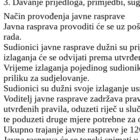
3. Davanje prijedloga, primjedbi, suge
Način provođenja javne rasprave
Javna rasprava provoditi će se uz pošt
rada.
Sudionici javne rasprave dužni su prij
izlaganja će se odvijati prema utvrđe
Vrijeme izlaganja pojedinog sudionik
priliku za sudjelovanje.
Sudionici su dužni svoje izlaganje us
Voditelj javne rasprave zadržava pra
utvrđenih pravila, oduzeti riječ u sl
te poduzeti druge mjere potrebne za 
Ukupno trajanje javne rasprave je 12
Javna rasprava će se tonski snimati u