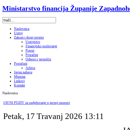
Ministarstvo financija Županije Zapadno
Naslovnica
Ustroj
Zakoni i drugi propisi
Ustrojstvo
Financijsko poslovanje
Porezi
Proračun
Odnosi s javnošću
Proračuni
Arhiva
Javna nabava
Ministar
Linkovi
Kontakt
Naslovnica
JAVNI POZIV za sudjelovanje u javnoj raspravi
Petak, 17 Travanj 2026 13:11