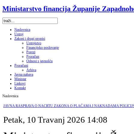
Ministarstvo financija Županije Zapadno
Naslovnica
Ustroj
Zakoni i drugi propisi
Ustrojstvo
Financijsko poslovanje
Porezi
Proračun
Odnosi s javnošću
Proračuni
Arhiva
Javna nabava
Ministar
Linkovi
Kontakt
Naslovnica
JAVNA RASPRAVA O NACRTU ZAKONA O PLAĆAMA I NAKNADAMA POLICIJ
Petak, 10 Travanj 2026 14:08