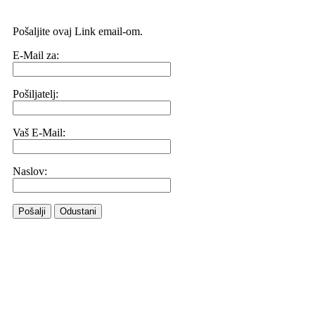
Pošaljite ovaj Link email-om.
E-Mail za:
Pošiljatelj:
Vaš E-Mail:
Naslov:
Pošalji
Odustani